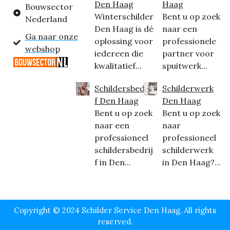
Den Haag
Haag
Bouwsector
Winterschilder
Bent u op zoek
Nederland
Den Haag is dé
naar een
Ga naar onze
oplossing voor
professionele
webshop
iedereen die
partner voor
kwalitatief...
spuitwerk...
Schildersbedrij
Schilderwerk
f Den Haag
Den Haag
Bent u op zoek
Bent u op zoek
naar een
naar
professioneel
professioneel
schildersbedrij
schilderwerk
f in Den...
in Den Haag?...
Copyright © 2024 Schilder Service Den Haag, All rights
reserved.