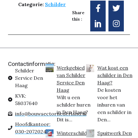
Categorie:
Schilder
Share
this :
Contactinformatie:
Werkgebied
Wat kost een
Schilder
van Schilder
schilder in Den
Service Den
Service Den
Haag?
Haag
Haag
De kosten
KVK:
Wilt u een
voor het
58037640
schilder huren
inhuren van
in Den Haag?
een schilder in
info@bouwsectornederland.nl
Dit is...
Den...
Hoofdkantoor:
030-2072024
Winterschilder
Spuitwerk Den