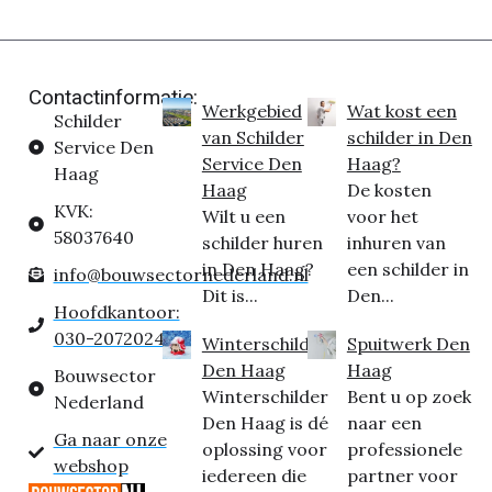
Contactinformatie:
Werkgebied
Wat kost een
Schilder
van Schilder
schilder in Den
Service Den
Service Den
Haag?
Haag
Haag
De kosten
KVK:
Wilt u een
voor het
58037640
schilder huren
inhuren van
in Den Haag?
een schilder in
info@bouwsectornederland.nl
Dit is...
Den...
Hoofdkantoor:
030-2072024
Winterschilder
Spuitwerk Den
Den Haag
Haag
Bouwsector
Winterschilder
Bent u op zoek
Nederland
Den Haag is dé
naar een
Ga naar onze
oplossing voor
professionele
webshop
iedereen die
partner voor