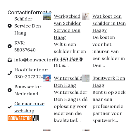
Contactinformatie:
Werkgebied
Wat kost een
Schilder
van Schilder
schilder in Den
Service Den
Service Den
Haag?
Haag
Haag
De kosten
KVK:
Wilt u een
voor het
58037640
schilder huren
inhuren van
in Den Haag?
een schilder in
info@bouwsectornederland.nl
Dit is...
Den...
Hoofdkantoor:
030-2072024
Winterschilder
Spuitwerk Den
Den Haag
Haag
Bouwsector
Winterschilder
Bent u op zoek
Nederland
Den Haag is dé
naar een
Ga naar onze
oplossing voor
professionele
webshop
iedereen die
partner voor
kwalitatief...
spuitwerk...