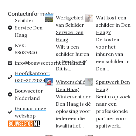
Contactinformatie:
Werkgebied
Wat kost een
Schilder
van Schilder
schilder in Den
Service Den
Service Den
Haag?
Haag
Haag
De kosten
KVK:
Wilt u een
voor het
58037640
schilder huren
inhuren van
in Den Haag?
een schilder in
info@bouwsectornederland.nl
Dit is...
Den...
Hoofdkantoor:
030-2072024
Winterschilder
Spuitwerk Den
Den Haag
Haag
Bouwsector
Winterschilder
Bent u op zoek
Nederland
Den Haag is dé
naar een
Ga naar onze
oplossing voor
professionele
webshop
iedereen die
partner voor
kwalitatief...
spuitwerk...