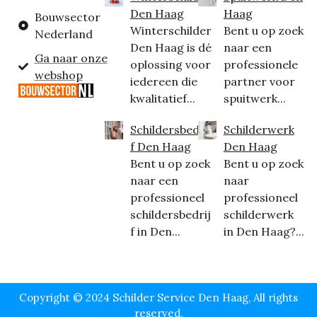
Den Haag
Haag
Bouwsector
Winterschilder
Bent u op zoek
Nederland
Den Haag is dé
naar een
Ga naar onze
oplossing voor
professionele
webshop
iedereen die
partner voor
kwalitatief...
spuitwerk...
Schildersbedrij
Schilderwerk
f Den Haag
Den Haag
Bent u op zoek
Bent u op zoek
naar een
naar
professioneel
professioneel
schildersbedrij
schilderwerk
f in Den...
in Den Haag?...
Copyright © 2024 Schilder Service Den Haag, All rights
reserved.