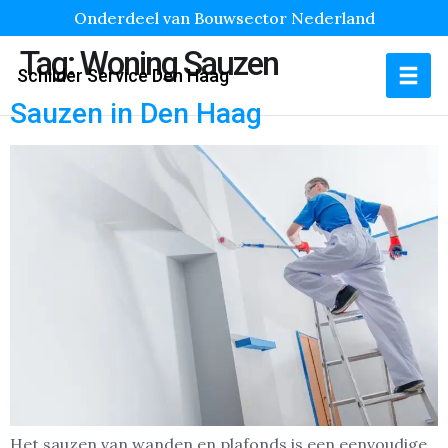
Onderdeel van Bouwsector Nederland
Tag:
Woning Sauzen
Schilder Service Den Haag
Sauzen in Den Haag
Het sauzen van wanden en plafonds is een eenvoudige