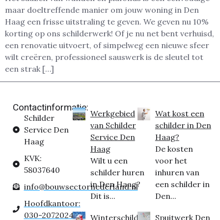
maar doeltreffende manier om jouw woning in Den
Haag een frisse uitstraling te geven. We geven nu 10%
korting op ons schilderwerk! Of je nu net bent verhuisd,
een renovatie uitvoert, of simpelweg een nieuwe sfeer
wilt creëren, professioneel sauswerk is de sleutel tot
een strak […]
Contactinformatie:
Werkgebied
Wat kost een
Schilder
van Schilder
schilder in Den
Service Den
Service Den
Haag?
Haag
Haag
De kosten
KVK:
Wilt u een
voor het
58037640
schilder huren
inhuren van
in Den Haag?
een schilder in
info@bouwsectornederland.nl
Dit is...
Den...
Hoofdkantoor:
030-2072024
Winterschilder
Spuitwerk Den