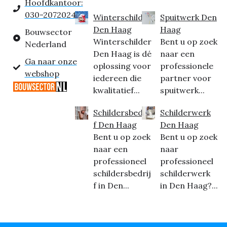
Hoofdkantoor:
030-2072024
Winterschilder
Spuitwerk Den
Den Haag
Haag
Bouwsector
Winterschilder
Bent u op zoek
Nederland
Den Haag is dé
naar een
Ga naar onze
oplossing voor
professionele
webshop
iedereen die
partner voor
kwalitatief...
spuitwerk...
Schildersbedrij
Schilderwerk
f Den Haag
Den Haag
Bent u op zoek
Bent u op zoek
naar een
naar
professioneel
professioneel
schildersbedrij
schilderwerk
f in Den...
in Den Haag?...