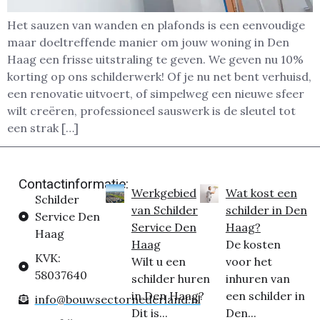
Het sauzen van wanden en plafonds is een eenvoudige
maar doeltreffende manier om jouw woning in Den
Haag een frisse uitstraling te geven. We geven nu 10%
korting op ons schilderwerk! Of je nu net bent verhuisd,
een renovatie uitvoert, of simpelweg een nieuwe sfeer
wilt creëren, professioneel sauswerk is de sleutel tot
een strak […]
Contactinformatie:
Werkgebied
Wat kost een
Schilder
van Schilder
schilder in Den
Service Den
Service Den
Haag?
Haag
Haag
De kosten
KVK:
Wilt u een
voor het
58037640
schilder huren
inhuren van
in Den Haag?
een schilder in
info@bouwsectornederland.nl
Dit is...
Den...