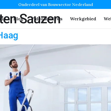
Onderdeel van Bouwsector Nederland
aten Sauzen
me
Blog
Video Reviews
Werkgebied
We
 Haag