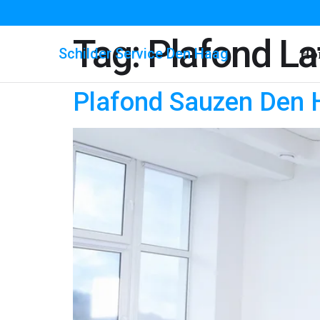
Tag:
Plafond L
Schilder Service Den Haag
Ho
Plafond Sauzen Den