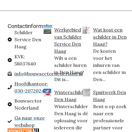
Contactinformatie:
Werkgebied
Wat kost een
Schilder
van Schilder
schilder in Den
Service Den
Service Den
Haag?
Haag
Haag
De kosten
KVK:
Wilt u een
voor het
58037640
schilder huren
inhuren van
in Den Haag?
een schilder in
info@bouwsectornederland.nl
Dit is...
Den...
Hoofdkantoor:
030-2072024
Winterschilder
Spuitwerk Den
Den Haag
Haag
Bouwsector
Winterschilder
Bent u op zoek
Nederland
Den Haag is dé
naar een
Ga naar onze
oplossing voor
professionele
webshop
iedereen die
partner voor