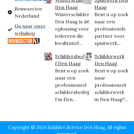
Den Haag
Haag
Bouwsector
Winterschilder
Bent u op zoek
Nederland
Den Haag is dé
naar een
Ga naar onze
oplossing voor
professionele
webshop
iedereen die
partner voor
kwalitatief...
spuitwerk...
Schildersbedrij
Schilderwerk
f Den Haag
Den Haag
Bent u op zoek
Bent u op zoek
naar een
naar
professioneel
professioneel
schildersbedrij
schilderwerk
f in Den...
in Den Haag?...
Copyright © 2024 Schilder Service Den Haag, All rights
reserved.