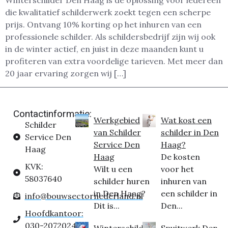
Winterschilder Den Haag is dé oplossing voor iedereen
die kwalitatief schilderwerk zoekt tegen een scherpe
prijs. Ontvang 10% korting op het inhuren van een
professionele schilder. Als schildersbedrijf zijn wij ook
in de winter actief, en juist in deze maanden kunt u
profiteren van extra voordelige tarieven. Met meer dan
20 jaar ervaring zorgen wij […]
Contactinformatie:
Werkgebied
Wat kost een
Schilder
van Schilder
schilder in Den
Service Den
Service Den
Haag?
Haag
Haag
De kosten
KVK:
Wilt u een
voor het
58037640
schilder huren
inhuren van
in Den Haag?
een schilder in
info@bouwsectornederland.nl
Dit is...
Den...
Hoofdkantoor:
030-2072024
Winterschilder
Spuitwerk Den