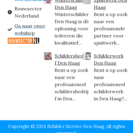
Den Haag
Haag
Bouwsector
Winterschilder
Bent u op zoek
Nederland
Den Haag is dé
naar een
Ga naar onze
oplossing voor
professionele
webshop
iedereen die
partner voor
kwalitatief...
spuitwerk...
Schildersbedrij
Schilderwerk
f Den Haag
Den Haag
Bent u op zoek
Bent u op zoek
naar een
naar
professioneel
professioneel
schildersbedrij
schilderwerk
f in Den...
in Den Haag?...
Copyright © 2024 Schilder Service Den Haag, All rights
reserved.