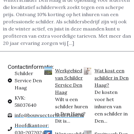
Winterschilder Den Haag is dé oplossing voor iedereen
die kwalitatief schilderwerk zoekt tegen een scherpe
prijs. Ontvang 10% korting op het inhuren van een
professionele schilder. Als schildersbedrijf zijn wij ook
in de winter actief, en juist in deze maanden kunt u
profiteren van extra voordelige tarieven. Met meer dan
20 jaar ervaring zorgen wij […]
Contactinformatie:
Werkgebied
Wat kost een
Schilder
van Schilder
schilder in Den
Service Den
Service Den
Haag?
Haag
Haag
De kosten
KVK:
Wilt u een
voor het
58037640
schilder huren
inhuren van
in Den Haag?
een schilder in
info@bouwsectornederland.nl
Dit is...
Den...
Hoofdkantoor:
030-2072024
Winterschilder
Spuitwerk Den