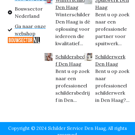
Den Haag
Haag
Bouwsector
Winterschilder
Bent u op zoek
Nederland
Den Haag is dé
naar een
Ga naar onze
oplossing voor
professionele
webshop
iedereen die
partner voor
kwalitatief...
spuitwerk...
Schildersbedrij
Schilderwerk
f Den Haag
Den Haag
Bent u op zoek
Bent u op zoek
naar een
naar
professioneel
professioneel
schildersbedrij
schilderwerk
f in Den...
in Den Haag?...
Copyright © 2024 Schilder Service Den Haag, All rights
reserved.