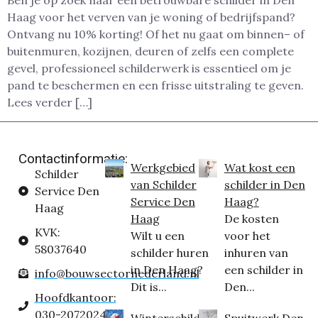
Ben je op zoek naar een betrouwbare schilder in Den
Haag voor het verven van je woning of bedrijfspand?
Ontvang nu 10% korting! Of het nu gaat om binnen– of
buitenmuren, kozijnen, deuren of zelfs een complete
gevel, professioneel schilderwerk is essentieel om je
pand te beschermen en een frisse uitstraling te geven.
Lees verder […]
Contactinformatie:
Werkgebied
Wat kost een
Schilder
van Schilder
schilder in Den
Service Den
Service Den
Haag?
Haag
Haag
De kosten
KVK:
Wilt u een
voor het
58037640
schilder huren
inhuren van
in Den Haag?
een schilder in
info@bouwsectornederland.nl
Dit is...
Den...
Hoofdkantoor:
030-2072024
Winterschilder
Spuitwerk Den