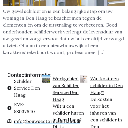
Uw gevel schilderen is een belangrijke stap om uw
woning in Den Haag te beschermen tegen de
elementen én om de uitstraling te verbeteren. Goed
onderhouden schilderwerk verlengt de levensduur van
uw gevel en zorgt ervoor dat uw huis er altijd verzorgd
uitziet. Of u nu in een nieuwbouwwijk of een
karakteristieke buurt woont, professioneel […]
Contactinformatie:
Werkgebied
Wat kost een
Schilder
van Schilder
schilder in Den
Service Den
Service Den
Haag?
Haag
Haag
De kosten
KVK:
Wilt u een
voor het
58037640
schilder huren
inhuren van
in Den Haag?
een schilder in
info@bouwsectornederland.nl
Dit is...
Den...