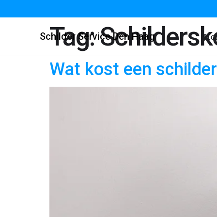
Tag:
Schildersk
Schilder Service Den Haag
Ho
Wat kost een schilde