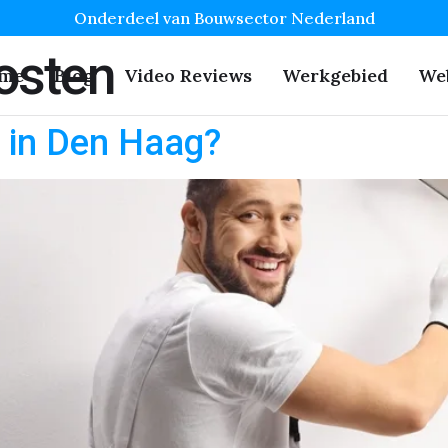
Onderdeel van Bouwsector Nederland
osten
me
Blog
Video Reviews
Werkgebied
We
r in Den Haag?