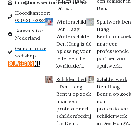
in Den Haag?
een schilder in
info@bouwsectornederland.nl
Dit is...
Den...
Hoofdkantoor:
030-2072024
Winterschilder
Spuitwerk Den
Den Haag
Haag
Bouwsector
Winterschilder
Bent u op zoek
Nederland
Den Haag is dé
naar een
Ga naar onze
oplossing voor
professionele
webshop
iedereen die
partner voor
kwalitatief...
spuitwerk...
Schildersbedrij
Schilderwerk
f Den Haag
Den Haag
Bent u op zoek
Bent u op zoek
naar een
naar
professioneel
professioneel
schildersbedrij
schilderwerk
f in Den...
in Den Haag?...