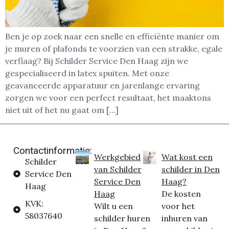
Ben je op zoek naar een snelle en efficiënte manier om
je muren of plafonds te voorzien van een strakke, egale
verflaag? Bij Schilder Service Den Haag zijn we
gespecialiseerd in latex spuiten. Met onze
geavanceerde apparatuur en jarenlange ervaring
zorgen we voor een perfect resultaat, het maaktons
niet uit of het nu gaat om […]
Contactinformatie:
Werkgebied
Wat kost een
Schilder
van Schilder
schilder in Den
Service Den
Service Den
Haag?
Haag
Haag
De kosten
KVK:
Wilt u een
voor het
58037640
schilder huren
inhuren van