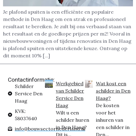
Je plafond spuiten is een efficiënte en populaire
methode in Den Haag om een strak en professioneel
resultaat te bereiken. Je zult bij ons verbaasd staan van
het resultaat en de goedkope prijzen per m2! Vooral in
nieuwbouwwoningen of tijdens renovaties in Den Haag
is plafond spuiten een uitstekende keuze. Ontvang op
dit moment 10% […]
Contactinformatie:
Werkgebied
Wat kost een
Schilder
van Schilder
schilder in Den
Service Den
Service Den
Haag?
Haag
Haag
De kosten
KVK:
Wilt u een
voor het
58037640
schilder huren
inhuren van
in Den Haag?
een schilder in
info@bouwsectornederland.nl
Dit is...
Den...