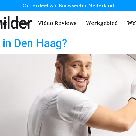
Onderdeel van Bouwsector Nederland
ilder
me
Blog
Video Reviews
Werkgebied
We
r in Den Haag?