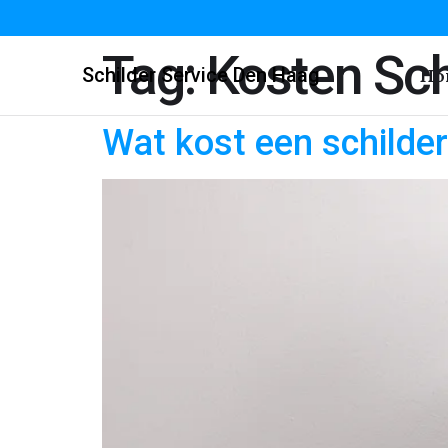
Tag:
Kosten Sch
Schilder Service Den Haag
Ho
Wat kost een schilde