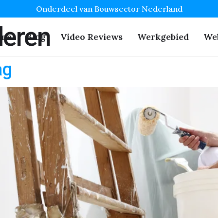
Onderdeel van Bouwsector Nederland
deren
me
Blog
Video Reviews
Werkgebied
We
ag