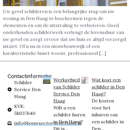
Uw gevel schilderen is een belangrijke stap om uw
woning in Den Haag te beschermen tegen de
elementen én om de uitstraling te verbeteren. Goed
onderhouden schilderwerk verlengt de levensduur van
uw gevel en zorgt ervoor dat uw huis er altijd verzorgd
uitziet. Of u nu in een nieuwbouwwijk of een
karakteristieke buurt woont, professioneel […]
Contactinformatie:
Werkgebied
Wat kost een
Schilder
van Schilder
schilder in Den
Service Den
Service Den
Haag?
Haag
Haag
De kosten
KVK:
Wilt u een
voor het
58037640
schilder huren
inhuren van
in Den Haag?
een schilder in
info@bouwsectornederland.nl
Dit is...
Den...