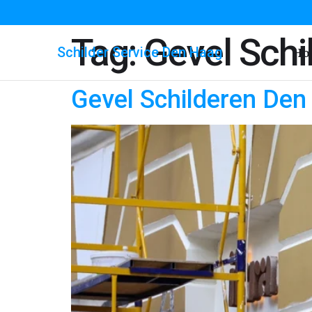
Tag:
Gevel Schi
Schilder Service Den Haag
Ho
Gevel Schilderen De