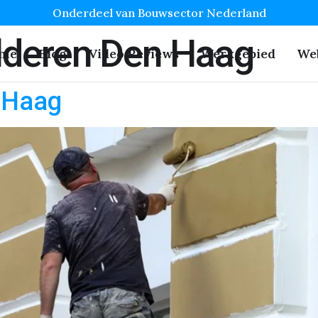
Onderdeel van Bouwsector Nederland
lderen Den Haag
me
Blog
Video Reviews
Werkgebied
We
n Haag