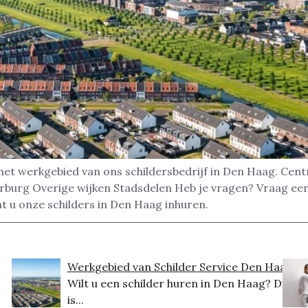
is het werkgebied van ons schildersbedrijf in Den Haag. 
urg Overige wijken Stadsdelen Heb je vragen? Vraag een g
 u onze schilders in Den Haag inhuren.
Werkgebied van Schilder Service Den Haag
Wilt u een schilder huren in Den Haag? Dit
is...